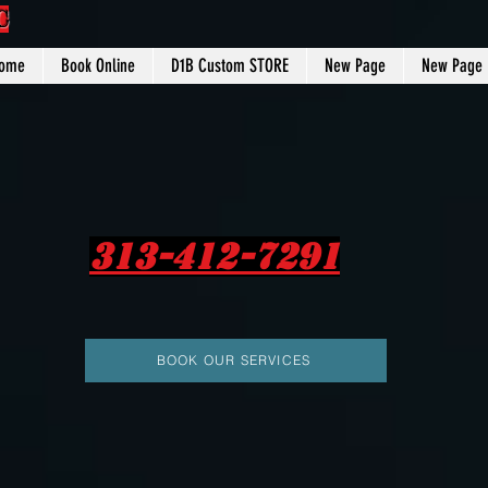
C
ome
Book Online
D1B Custom STORE
New Page
New Page
313-412-7291
BOOK OUR SERVICES