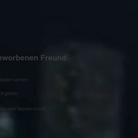
 geworbenen Freund
Seiten sichern
 $ geben.
 der eine Session bucht.