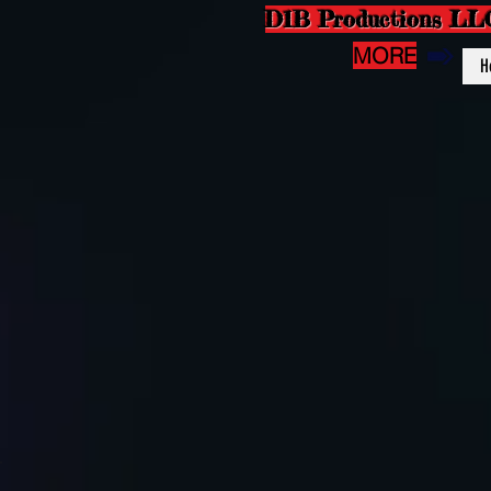
D1B Productions LL
MORE
H