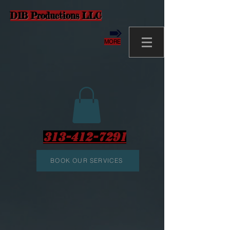
D1B Productions LLC
MORE
313-412-7291
BOOK OUR SERVICES