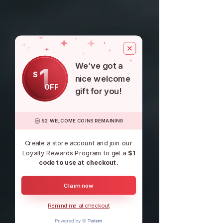
We’ve got a
1
$
nice welcome
OFF
gift for you!
52 WELCOME COINS REMAINING
Create a store account and join our
Loyalty Rewards Program to get a
$1
code to use at checkout.
Claim now
Remind me at checkout