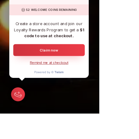
52 WELCOME COINS REMAINING
Create a store account and join our
Loyalty Rewards Program to get a
$1
code to use at checkout.
Claim now
Remind me at checkout