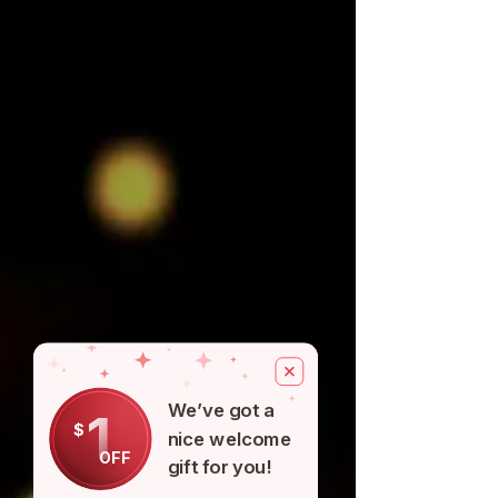
We’ve got a
1
$
nice welcome
OFF
gift for you!