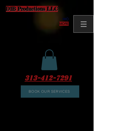
D1B Productions LLC
MORE
313-412-7291
BOOK OUR SERVICES