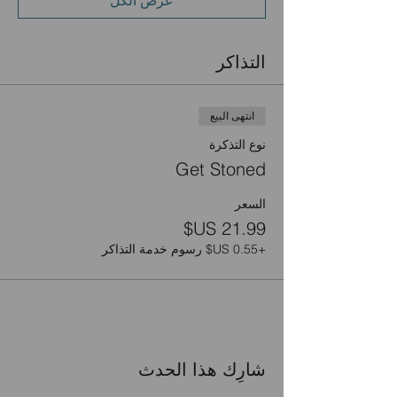
عرض الكل
التذاكر
انتهى البيع
نوع التذكرة
Get Stoned
السعر
+‏0.55 US$ رسوم خدمة التذاكر
شارِك هذا الحدث