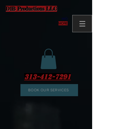
D1B Productions LLC
MORE
313-412-7291
BOOK OUR SERVICES