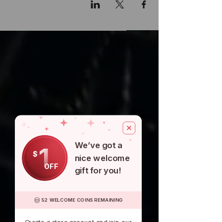
We’ve got a
1
$
nice welcome
OFF
gift for you!
52 WELCOME COINS REMAINING