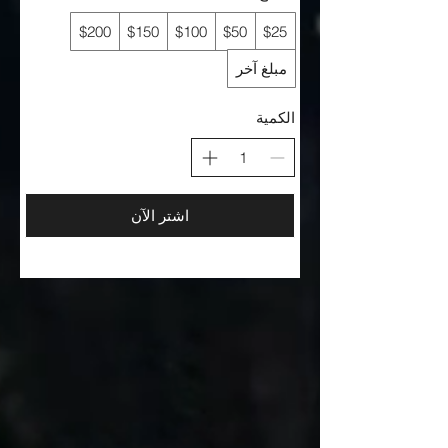
$200
$150
$100
$50
$25
مبلغ آخر
الكمية
اشتر الآن