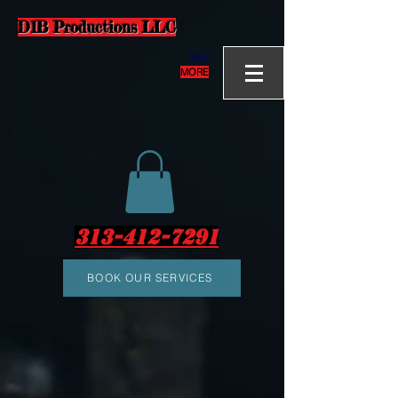
D1B Productions LLC
MORE
313-412-7291
BOOK OUR SERVICES